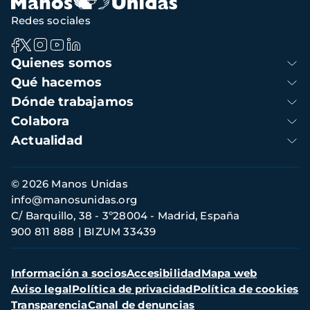
Redes sociales
Navegación
Quienes somos
principal
Qué hacemos
Dónde trabajamos
Colabora
Actualidad
Información
© 2026 Manos Unidas
de
info@manosunidas.org
contacto
C/ Barquillo, 38 - 3º28004 - Madrid, España
900 811 888
BIZUM 33439
Menú
Información a socios
Accesibilidad
Mapa web
secundario
Aviso legal
Política de privacidad
Política de cookies
Transparencia
Canal de denuncias