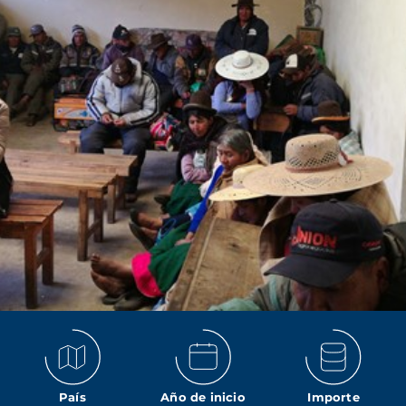
País
Año de inicio
Importe