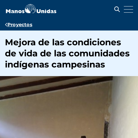
Pasar
al
contenido
principal
Ruta
Proyectos
de
Mejora de las condiciones
navegación
de vida de las comunidades
indígenas campesinas