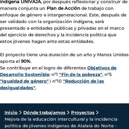
indígena UNIVAJA
, por después reflexionar y construir de
manera conjunta un
Plan de Acción
de trabajo con
enfoque de género e intergeneracional. Este, después de
ser validado con la organización indígena, será
presentado a entidades públicas y privadas en el marco
del ejercicio de derechos y la incidencia política que
estos jóvenes hagan ante estas entidades.
El proyecto tiene una duración de un año y Manos Unidas
aporta el
90%
.
Se contribuye en el logro de diferentes
Objetivos de
Desarrollo Sostenible
: nº1
"Fin de la pobreza"
, nº5
"Igualdad de género"
i nº10
"Reducción de las
desigualdades"
.
Ruta
Inicio
Dónde trabajamos
Proyectos
Mejora de la educación intercultural y la incidencia
de
política de jóvenes indígenas de Atalaia do Norte -