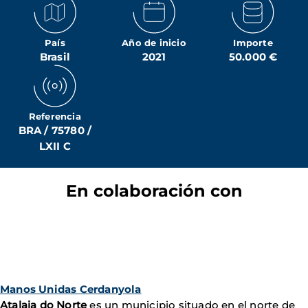
País
Año de inicio
Importe
Brasil
2021
50.000 €
Referencia
BRA / 75780 /
LXII C
En colaboración con
Manos Unidas Cerdanyola
Atalaia do Norte
es un municipio situado en el norte de