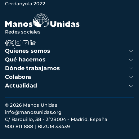
navegación
Cerdanyola 2022
Redes sociales
Navegación
Quienes somos
principal
Qué hacemos
Dónde trabajamos
Colabora
Actualidad
Información
© 2026 Manos Unidas
de
info@manosunidas.org
contacto
C/ Barquillo, 38 - 3º28004 - Madrid, España
900 811 888
BIZUM 33439