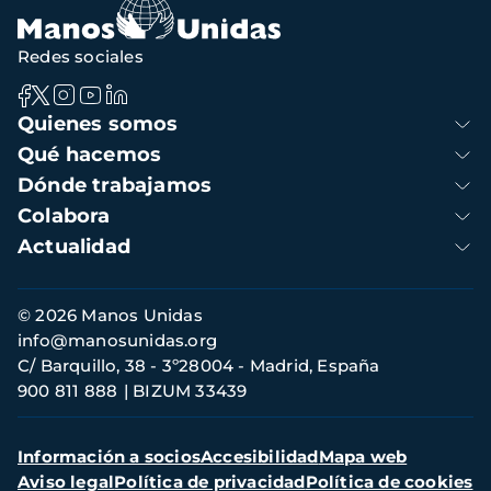
Redes sociales
Navegación
Quienes somos
principal
Qué hacemos
Dónde trabajamos
Colabora
Actualidad
Información
© 2026 Manos Unidas
de
info@manosunidas.org
contacto
C/ Barquillo, 38 - 3º28004 - Madrid, España
900 811 888
BIZUM 33439
Menú
Información a socios
Accesibilidad
Mapa web
secundario
Aviso legal
Política de privacidad
Política de cookies