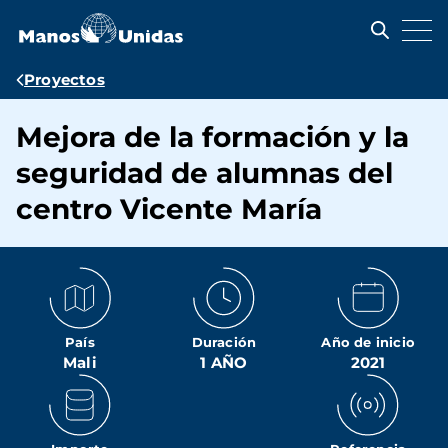
Pasar
al
contenido
principal
Ruta
Proyectos
de
Mejora de la formación y la
navegación
seguridad de alumnas del
centro Vicente María
País
Duración
Año de inicio
Mali
1 AÑO
2021