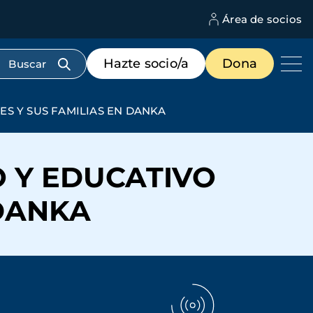
Área de socios
M
d
c
Menú
Hazte socio/a
Dona
d
de
us
destacados
cabecera
S Y SUS FAMILIAS EN DANKA
 Y EDUCATIVO
 DANKA