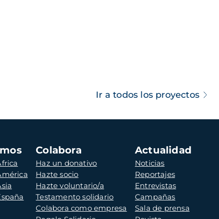
Ir a todos los proyectos
amos
Colabora
Actualidad
frica
Haz un donativo
Noticias
 América
Hazte socio
Reportajes
Asia
Hazte voluntario/a
Entrevistas
 España
Testamento solidario
Campañas
Colabora como empresa
Sala de prensa