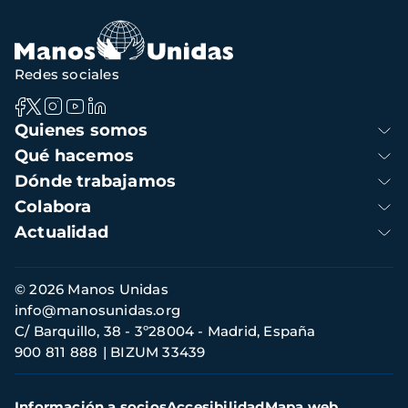
navegación
Redes sociales
Navegación
Quienes somos
principal
Qué hacemos
Dónde trabajamos
Colabora
Actualidad
Información
© 2026 Manos Unidas
de
info@manosunidas.org
contacto
C/ Barquillo, 38 - 3º28004 - Madrid, España
900 811 888
BIZUM 33439
Menú
Información a socios
Accesibilidad
Mapa web