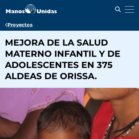
Pasar
al
contenido
principal
Ruta
Proyectos
de
MEJORA DE LA SALUD
navegación
MATERNO INFANTIL Y DE
ADOLESCENTES EN 375
ALDEAS DE ORISSA.