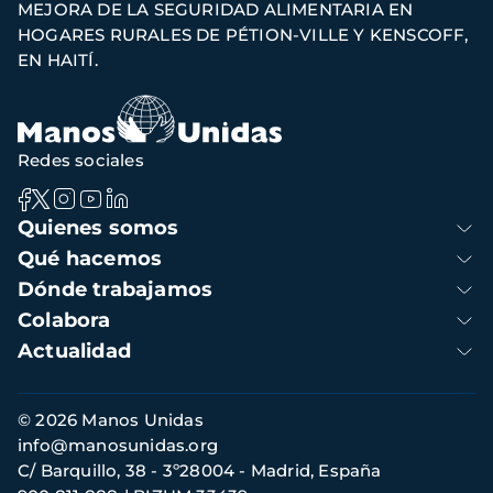
MEJORA DE LA SEGURIDAD ALIMENTARIA EN
de
HOGARES RURALES DE PÉTION-VILLE Y KENSCOFF,
navegación
EN HAITÍ.
Redes sociales
Navegación
Quienes somos
principal
Qué hacemos
Dónde trabajamos
Colabora
Actualidad
Información
© 2026 Manos Unidas
de
info@manosunidas.org
contacto
C/ Barquillo, 38 - 3º28004 - Madrid, España