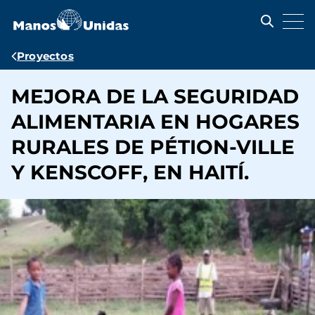
Pasar
al
contenido
principal
Ruta
Proyectos
de
MEJORA DE LA SEGURIDAD
navegación
ALIMENTARIA EN HOGARES
RURALES DE PÉTION-VILLE
Y KENSCOFF, EN HAITÍ.