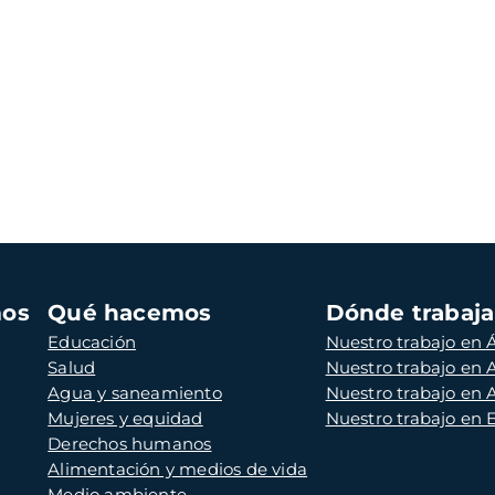
mos
Qué hacemos
Dónde trabaj
Educación
Nuestro trabajo en Á
Salud
Nuestro trabajo en
Agua y saneamiento
Nuestro trabajo en 
Mujeres y equidad
Nuestro trabajo en
Derechos humanos
Alimentación y medios de vida
Medio ambiente