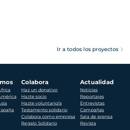
Ir a todos los proyectos
amos
Colabora
Actualidad
frica
Haz un donativo
Noticias
 América
Hazte socio
Reportajes
Asia
Hazte voluntario/a
Entrevistas
 España
Testamento solidario
Campañas
Colabora como empresa
Sala de prensa
Regalo Solidario
Revista