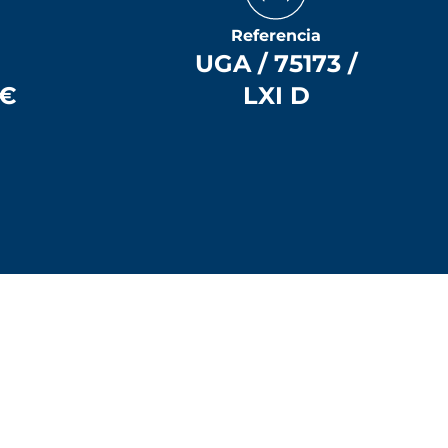
Referencia
UGA / 75173 /
 €
LXI D