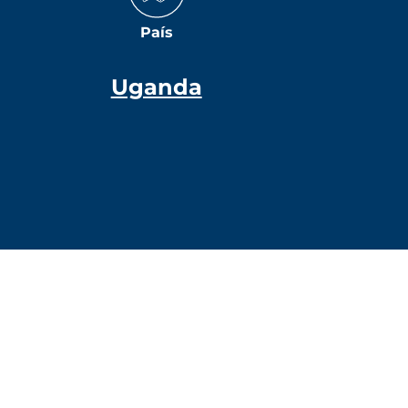
País
Uganda