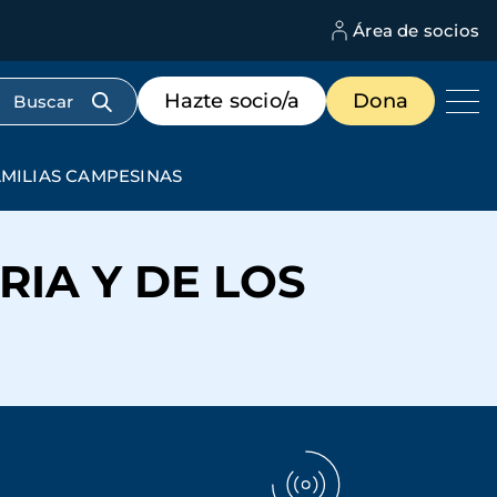
Área de socios
M
d
c
Menú
Hazte socio/a
Dona
d
de
us
destacados
cabecera
AMILIAS CAMPESINAS
IA Y DE LOS