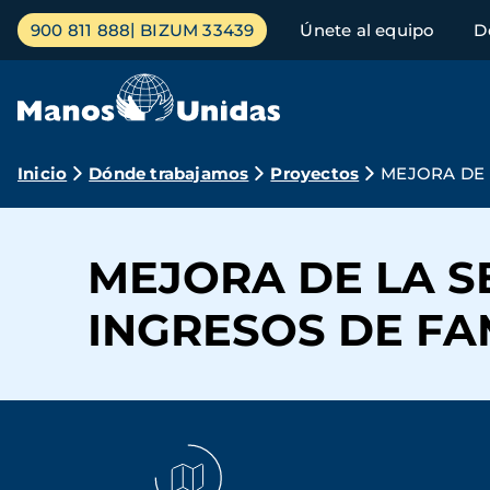
Pasar
Menú
900 811 888
BIZUM 33439
Únete al equipo
D
al
principal
contenido
principal
Ruta
Inicio
Dónde trabajamos
Proyectos
MEJORA DE 
de
navegación
MEJORA DE LA S
INGRESOS DE FA