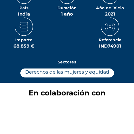
País
Duración
Año de inicio
India
1 año
2021
Importe
Referencia
68.859 €
IND74901
Sectores
Derechos de las mujeres y equidad
En colaboración con