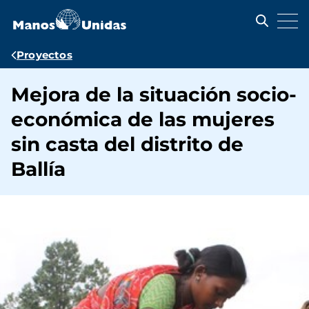
Pasar
al
contenido
principal
Ruta
Proyectos
de
Mejora de la situación socio-
navegación
económica de las mujeres
sin casta del distrito de
Ballía