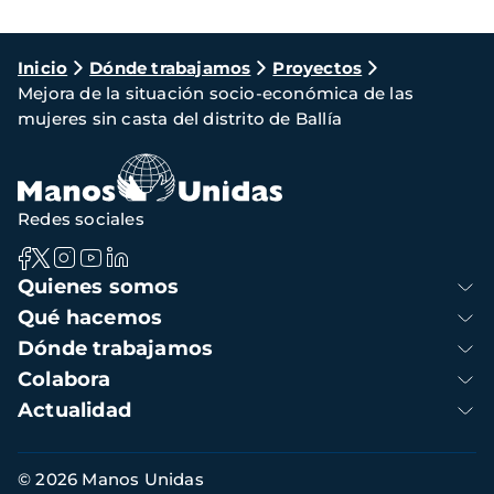
Ruta
Inicio
Dónde trabajamos
Proyectos
Mejora de la situación socio-económica de las
de
mujeres sin casta del distrito de Ballía
navegación
Redes sociales
Navegación
Quienes somos
principal
Qué hacemos
Dónde trabajamos
Colabora
Actualidad
Información
© 2026 Manos Unidas