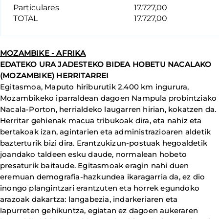
Particulares
17.727,00
TOTAL
17.727,00
MOZAMBIKE - AFRIKA
EDATEKO URA JADESTEKO BIDEA HOBETU NACALAKO
(MOZAMBIKE) HERRITARREI
Egitasmoa, Maputo hiriburutik 2.400 km ingurura,
Mozambikeko iparraldean dagoen Nampula probintziako
Nacala-Porton, herrialdeko laugarren hirian, kokatzen da.
Herritar gehienak macua tribukoak dira, eta nahiz eta
bertakoak izan, agintarien eta administrazioaren aldetik
bazterturik bizi dira. Erantzukizun-postuak hegoaldetik
joandako taldeen esku daude, normalean hobeto
presaturik baitaude. Egitasmoak eragin nahi duen
eremuan demografia-hazkundea ikaragarria da, ez dio
inongo plangintzari erantzuten eta horrek egundoko
arazoak dakartza: langabezia, indarkeriaren eta
lapurreten gehikuntza, egiatan ez dagoen aukeraren