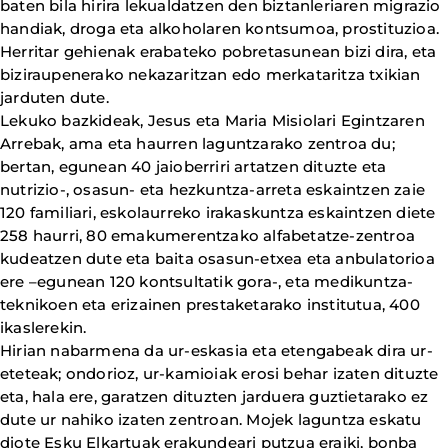
baten bila hirira lekualdatzen den biztanleriaren migrazio
handiak, droga eta alkoholaren kontsumoa, prostituzioa.
Herritar gehienak erabateko pobretasunean bizi dira, eta
biziraupenerako nekazaritzan edo merkataritza txikian
jarduten dute.
Lekuko bazkideak, Jesus eta Maria Misiolari Egintzaren
Arrebak, ama eta haurren laguntzarako zentroa du;
bertan, egunean 40 jaioberriri artatzen dituzte eta
nutrizio-, osasun- eta hezkuntza-arreta eskaintzen zaie
120 familiari, eskolaurreko irakaskuntza eskaintzen diete
258 haurri, 80 emakumerentzako alfabetatze-zentroa
kudeatzen dute eta baita osasun-etxea eta anbulatorioa
ere –egunean 120 kontsultatik gora-, eta medikuntza-
teknikoen eta erizainen prestaketarako institutua, 400
ikaslerekin.
Hirian nabarmena da ur-eskasia eta etengabeak dira ur-
eteteak; ondorioz, ur-kamioiak erosi behar izaten dituzte
eta, hala ere, garatzen dituzten jarduera guztietarako ez
dute ur nahiko izaten zentroan. Mojek laguntza eskatu
diote Esku Elkartuak erakundeari putzua eraiki, bonba