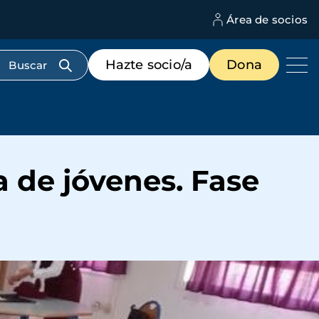
Área de socios
M
d
c
Menú
Hazte socio/a
Dona
d
de
us
destacados
cabecera
a de jóvenes. Fase