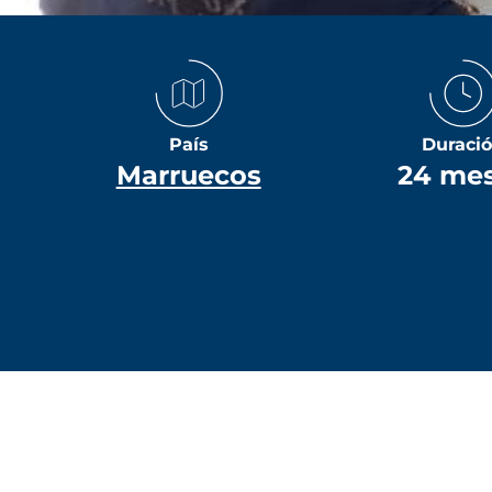
País
Duraci
Marruecos
24 me