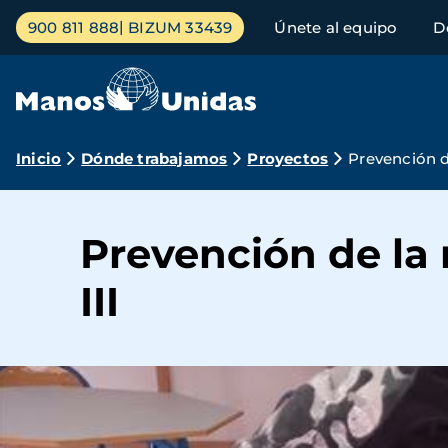
Pasar
Menú
900 811 888
BIZUM 33439
Únete al equipo
D
al
principal
contenido
principal
Ruta
Inicio
Dónde trabajamos
Proyectos
Prevención de
de
navegación
Prevención de la 
III