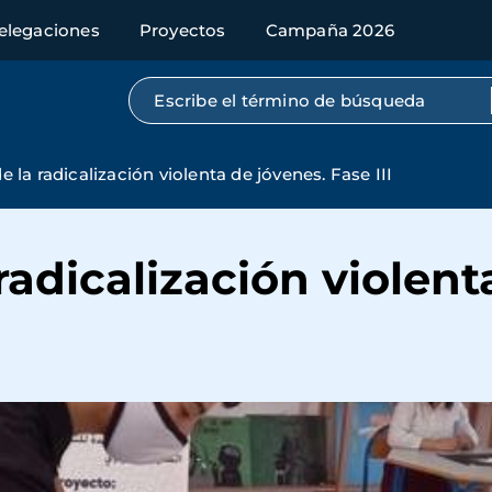
elegaciones
Proyectos
Campaña 2026
Búsqueda por texto completo
 la radicalización violenta de jóvenes. Fase III
radicalización violent