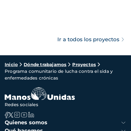
Ir a todos los proyectos
Ruta
Inicio
Dónde trabajamos
Proyectos
Programa comunitario de lucha contra el sida y
de
enfermedades crónicas
navegación
Redes sociales
Navegación
Quienes somos
principal
Qué hacemos