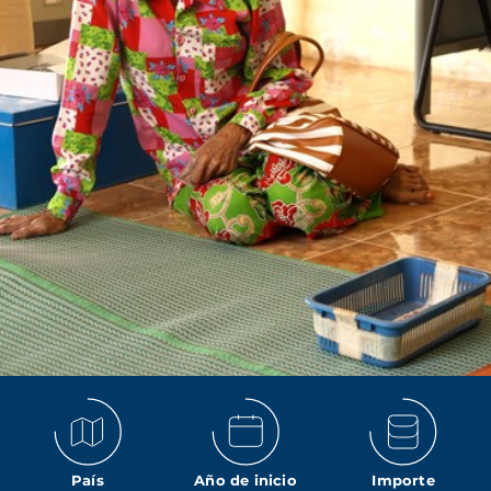
País
Año de inicio
Importe