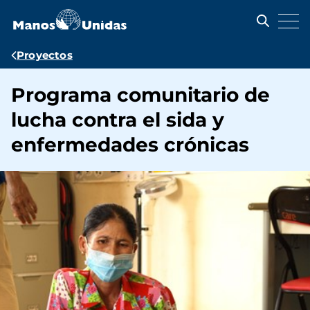
Pasar
al
contenido
principal
Ruta
Proyectos
de
Programa comunitario de
navegación
lucha contra el sida y
enfermedades crónicas