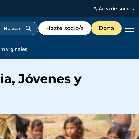
Área de socios
M
d
c
Menú
Hazte socio/a
Dona
d
de
us
destacados
cabecera
s marginales
ia, Jóvenes y