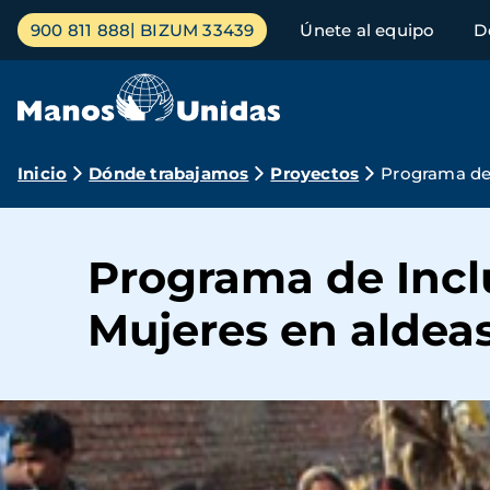
Pasar
Menú
900 811 888
BIZUM 33439
Únete al equipo
D
al
principal
contenido
principal
Ruta
Inicio
Dónde trabajamos
Proyectos
Programa de 
de
navegación
Programa de Inclu
Mujeres en aldea