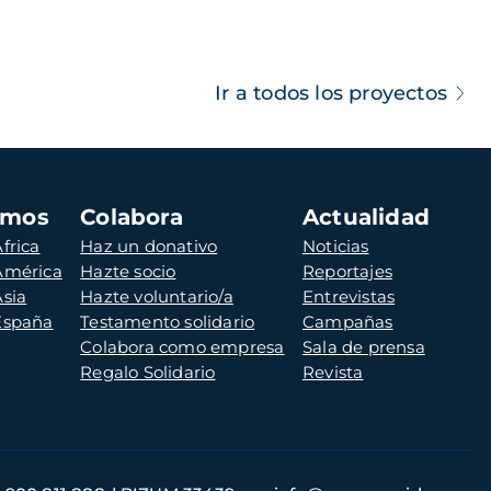
Ir a todos los proyectos
amos
Colabora
Actualidad
frica
Haz un donativo
Noticias
 América
Hazte socio
Reportajes
Asia
Hazte voluntario/a
Entrevistas
 España
Testamento solidario
Campañas
Colabora como empresa
Sala de prensa
Regalo Solidario
Revista