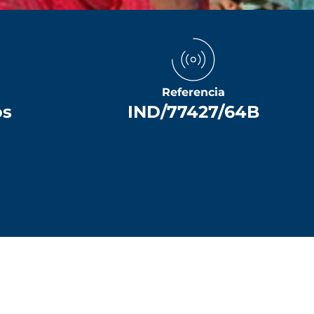
Referencia
os
IND/77427/64B