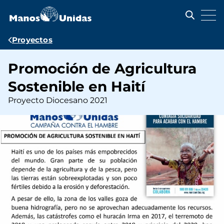
Pasar
al
contenido
principal
Ruta
Proyectos
de
Promoción de Agricultura
navegación
Sostenible en Haití
Proyecto Diocesano 2021