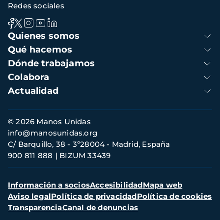
Redes sociales
Navegación
Quienes somos
principal
Qué hacemos
Dónde trabajamos
Colabora
Actualidad
Información
© 2026 Manos Unidas
de
info@manosunidas.org
contacto
C/ Barquillo, 38 - 3º28004 - Madrid, España
900 811 888
BIZUM 33439
Menú
Información a socios
Accesibilidad
Mapa web
secundario
Aviso legal
Política de privacidad
Política de cookies
Transparencia
Canal de denuncias