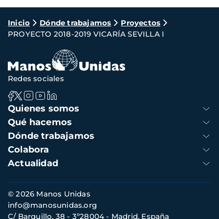
Ruta
Inicio
Dónde trabajamos
Proyectos
PROYECTO 2018-2019 VICARÍA SEVILLA I
de
navegación
Redes sociales
Navegación
Quienes somos
principal
Qué hacemos
Dónde trabajamos
Colabora
Actualidad
Información
© 2026 Manos Unidas
de
info@manosunidas.org
contacto
C/ Barquillo, 38 - 3º28004 - Madrid, España