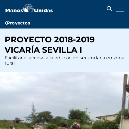
Pasar
al
contenido
principal
Ruta
Proyectos
de
PROYECTO 2018-2019
navegación
VICARÍA SEVILLA I
Facilitar el acceso a la educación secundaria en zona
rural