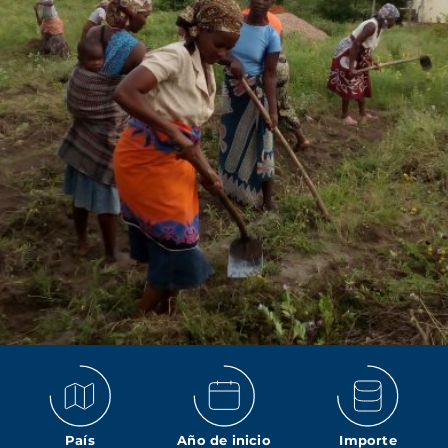
País
Año de inicio
Importe