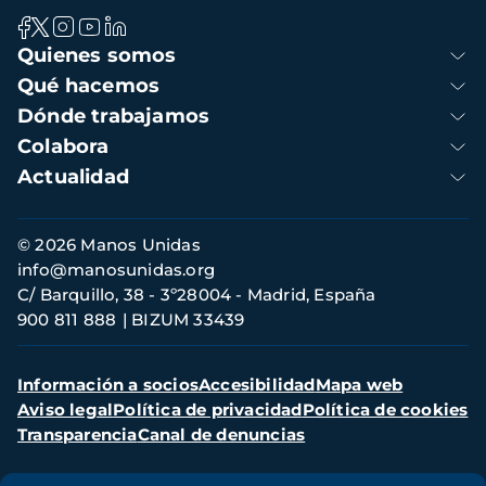
Navegación
Quienes somos
principal
Qué hacemos
Dónde trabajamos
Colabora
Actualidad
Información
© 2026 Manos Unidas
de
info@manosunidas.org
contacto
C/ Barquillo, 38 - 3º28004 - Madrid, España
900 811 888
BIZUM 33439
Menú
Información a socios
Accesibilidad
Mapa web
secundario
Aviso legal
Política de privacidad
Política de cookies
Transparencia
Canal de denuncias