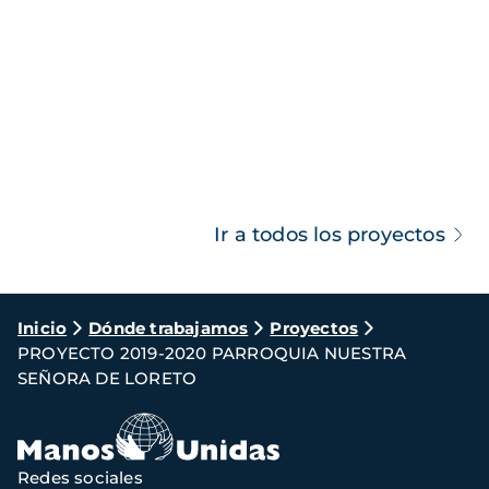
Ir a todos los proyectos
Ruta
Inicio
Dónde trabajamos
Proyectos
PROYECTO 2019-2020 PARROQUIA NUESTRA
de
SEÑORA DE LORETO
navegación
Redes sociales