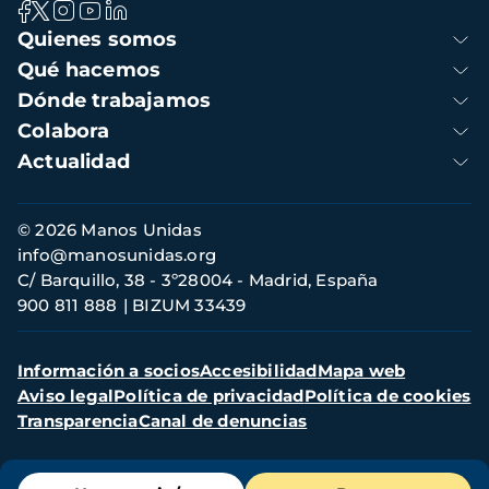
Navegación
Quienes somos
principal
Qué hacemos
Dónde trabajamos
Colabora
Actualidad
Información
© 2026 Manos Unidas
de
info@manosunidas.org
contacto
C/ Barquillo, 38 - 3º28004 - Madrid, España
900 811 888
BIZUM 33439
Menú
Información a socios
Accesibilidad
Mapa web
secundario
Aviso legal
Política de privacidad
Política de cookies
Transparencia
Canal de denuncias
Menú