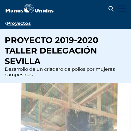
Pasar
al
contenido
principal
Ruta
Proyectos
de
PROYECTO 2019-2020
navegación
TALLER DELEGACIÓN
SEVILLA
Desarrollo de un criadero de pollos por mujeres
campesinas