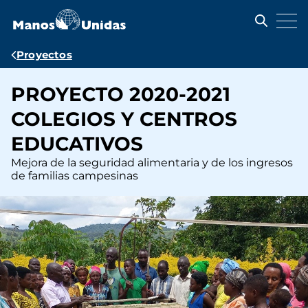
Pasar
al
contenido
principal
Ruta
Proyectos
de
PROYECTO 2020-2021
navegación
COLEGIOS Y CENTROS
EDUCATIVOS
Mejora de la seguridad alimentaria y de los ingresos
de familias campesinas