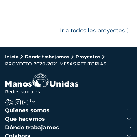
Ir a todos los proyectos
Ruta
Inicio
Dónde trabajamos
Proyectos
PROYECTO 2020-2021 MESAS PETITORIAS
de
navegación
Redes sociales
Navegación
Quienes somos
principal
Qué hacemos
Dónde trabajamos
Colabora