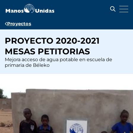
Pasar
al
contenido
principal
Ruta
Proyectos
de
PROYECTO 2020-2021
navegación
MESAS PETITORIAS
Mejora acceso de agua potable en escuela de
primaria de Béleko