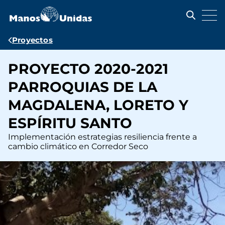
Pasar
al
contenido
principal
Ruta
Proyectos
de
PROYECTO 2020-2021
navegación
PARROQUIAS DE LA
MAGDALENA, LORETO Y
ESPÍRITU SANTO
Implementación estrategias resiliencia frente a
cambio climático en Corredor Seco