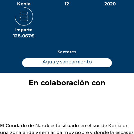
Kenia
12
2020
Importe
128.067€
Sectores
Agua y saneamiento
En colaboración con
El Condado de Narok está situado en el sur de Kenia en
una zona árida y semiárida muy pobre y donde la escasez