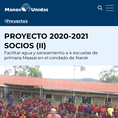
Pasar
al
contenido
principal
Ruta
Proyectos
de
PROYECTO 2020-2021
navegación
SOCIOS (II)
Facilitar agua y saneamiento a 4 escuelas de
primaria Maasai en el condado de Narok