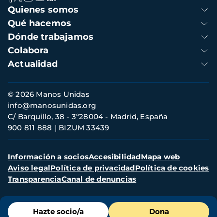
Navegación
Quienes somos
principal
Qué hacemos
Dónde trabajamos
Colabora
Actualidad
Información
© 2026 Manos Unidas
de
info@manosunidas.org
contacto
C/ Barquillo, 38 - 3º28004 - Madrid, España
900 811 888
BIZUM 33439
Menú
Información a socios
Accesibilidad
Mapa web
secundario
Aviso legal
Política de privacidad
Política de cookies
Transparencia
Canal de denuncias
Menú
Hazte socio/a
Dona
de