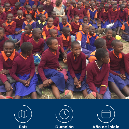
País
Duración
Año de inicio