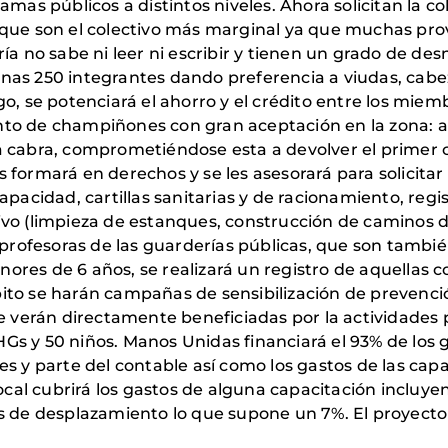
s públicos a distintos niveles. Ahora solicitan la c
 que son el colectivo más marginal ya que muchas prov
ía no sabe ni leer ni escribir y tienen un grado de de
as 250 integrantes dando preferencia a viudas, cabez
o, se potenciará el ahorro y el crédito entre los miemb
nto de champiñones con gran aceptación en la zona: 
 cabra, comprometiéndose esta a devolver el primer c
formará en derechos y se les asesorará para solicitar 
capacidad, cartillas sanitarias y de racionamiento, re
vo (limpieza de estanques, construcción de caminos de
 profesoras de las guarderías públicas, que son tambié
res de 6 años, se realizará un registro de aquellas co
ito se harán campañas de sensibilización de prevenci
e verán directamente beneficiadas por la actividades 
s y 50 niños. Manos Unidas financiará el 93% de los g
s y parte del contable así como los gastos de las cap
ocal cubrirá los gastos de alguna capacitación incluyend
 de desplazamiento lo que supone un 7%. El proyecto s