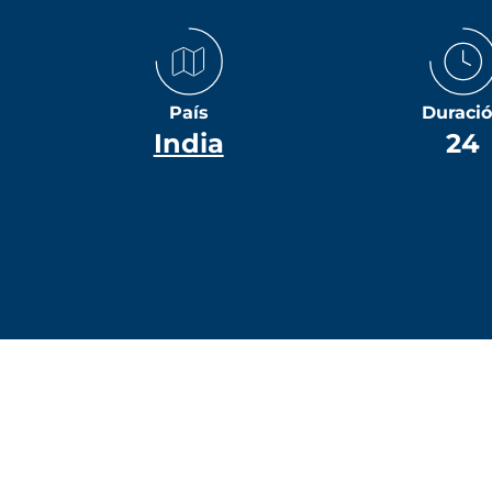
País
Duraci
India
24