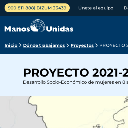
Pasar
Menú
900 811 888
BIZUM 33439
Únete al equipo
D
al
principal
contenido
principal
Ruta
Inicio
Dónde trabajamos
Proyectos
PROYECTO 2
de
navegación
PROYECTO 2021-2
Desarrollo Socio-Económico de mujeres en 8 a