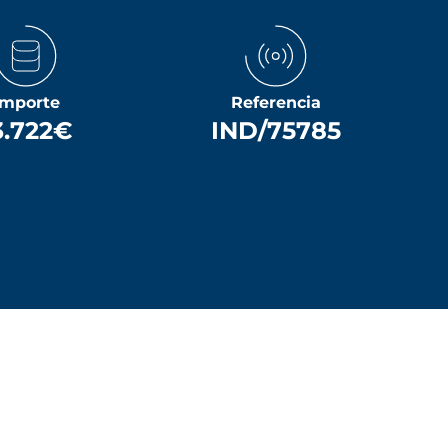
Importe
Referencia
3.722€
IND/75785