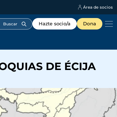
Área de socios
M
d
c
Menú
Hazte socio/a
Dona
d
de
us
destacados
cabecera
ROQUIAS DE ÉCIJA