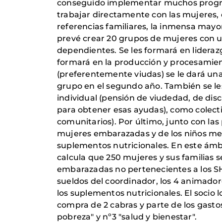
conseguido implementar muchos programa
trabajar directamente con las mujeres,
referencias familiares, la inmensa mayor
prevé crear 20 grupos de mujeres con un
dependientes. Se les formará en liderazg
formará en la producción y procesamie
(preferentemente viudas) se le dará una
grupo en el segundo año. También se les 
individual (pensión de viudedad, de dis
para obtener esas ayudas), como colecti
comunitarios). Por último, junto con las
mujeres embarazadas y de los niños meno
suplementos nutricionales. En este ámb
calcula que 250 mujeres y sus familias s
embarazadas no pertenecientes a los SHG
sueldos del coordinador, los 4 animadore
los suplementos nutricionales. El socio l
compra de 2 cabras y parte de los gastos
pobreza" y nº3 "salud y bienestar".