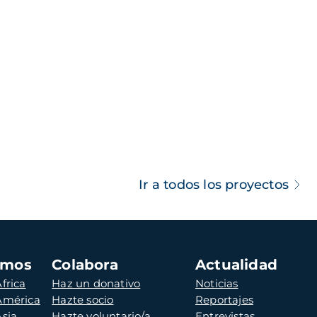
Ir a todos los proyectos
amos
Colabora
Actualidad
frica
Haz un donativo
Noticias
 América
Hazte socio
Reportajes
Asia
Hazte voluntario/a
Entrevistas