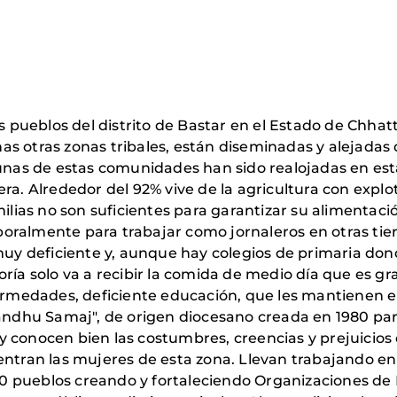
os pueblos del distrito de Bastar en el Estado de Chhat
s otras zonas tribales, están diseminadas y alejadas d
gunas de estas comunidades han sido realojadas en est
era. Alrededor del 92% vive de la agricultura con exp
amilias no son suficientes para garantizar su alimenta
ralmente para trabajar como jornaleros en otras tierr
muy deficiente y, aunque hay colegios de primaria dond
ría solo va a recibir la comida de medio día que es gr
fermedades, deficiente educación, que les mantienen 
hu Samaj", de origen diocesano creada en 1980 para 
es y conocen bien las costumbres, creencias y prejuicio
entran las mujeres de esta zona. Llevan trabajando en
0 pueblos creando y fortaleciendo Organizaciones de