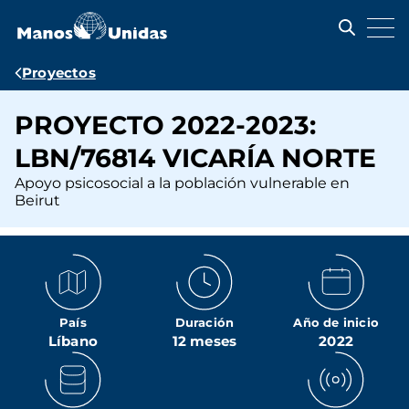
Pasar
al
contenido
principal
Ruta
Proyectos
de
PROYECTO 2022-2023:
navegación
LBN/76814 VICARÍA NORTE
Apoyo psicosocial a la población vulnerable en
Beirut
País
Duración
Año de inicio
Líbano
12 meses
2022