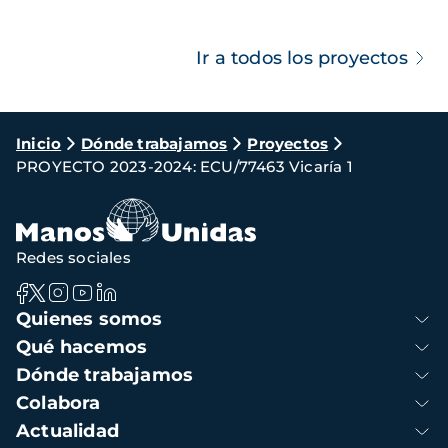
Ir a todos los proyectos
Ruta
Inicio
Dónde trabajamos
Proyectos
PROYECTO 2023-2024: ECU/77463 Vicaría 1
de
navegación
Redes sociales
Navegación
Quienes somos
principal
Qué hacemos
Dónde trabajamos
Colabora
Actualidad