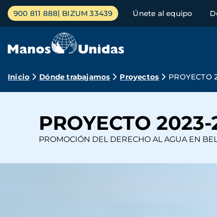
Pasar
Menú
900 811 888
BIZUM 33439
Únete al equipo
D
al
principal
contenido
principal
Ruta
Inicio
Dónde trabajamos
Proyectos
PROYECTO 2
de
navegación
PROYECTO 2023-
PROMOCIÓN DEL DERECHO AL AGUA EN BEL