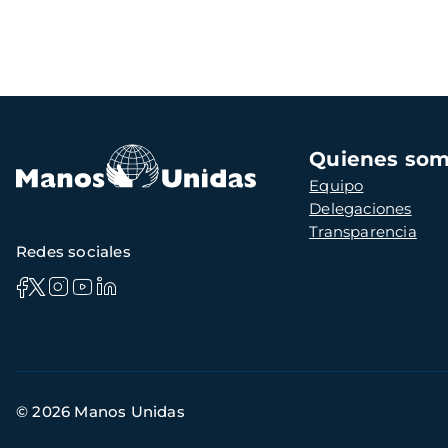
Navegación
Quienes so
principal
Equipo
Delegaciones
Transparencia
Redes sociales
Información
© 2026 Manos Unidas
de
contacto