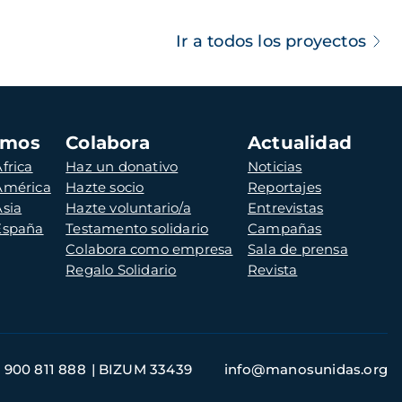
Ir a todos los proyectos
amos
Colabora
Actualidad
frica
Haz un donativo
Noticias
 América
Hazte socio
Reportajes
Asia
Hazte voluntario/a
Entrevistas
 España
Testamento solidario
Campañas
Colabora como empresa
Sala de prensa
Regalo Solidario
Revista
900 811 888
BIZUM 33439
info@manosunidas.org