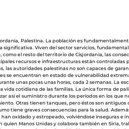
jordania, Palestina. La población es fundamentalmen
 significativa. Viven del sector servicios, fundament
, como el resto del territorio de Cisjordania, las cons
pales recursos e infraestructuras están controladas por
s, las autoridades palestinas no son capaces de garant
bres se encuentran en estado de vulnerabilidad extrem
urante unas pocas unas horas, cada 2 semanas. La esc
 vida cotidiana de las familias. La única forma de pal
ar así el suministro durante los períodos en los que n
to. Otras tienen tanques, pero éstos son antiguos o 
mo tiene graves consecuencias para la salud. Además,
e han oxidado y estropeado, volviéndose inseguras e in
con quien Manos Unidas y colabora también en Siria, t