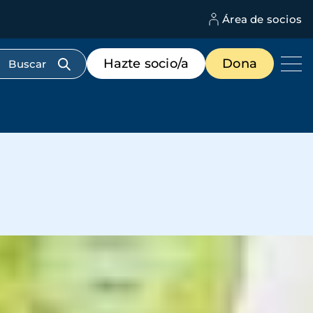
Área de socios
M
d
c
Menú
Hazte socio/a
Dona
d
de
us
destacados
cabecera