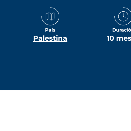
País
Duraci
Palestina
10 me