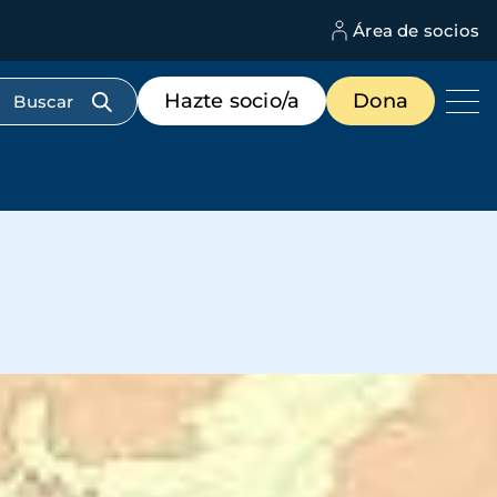
Área de socios
M
d
c
Menú
Hazte socio/a
Dona
d
de
us
destacados
cabecera