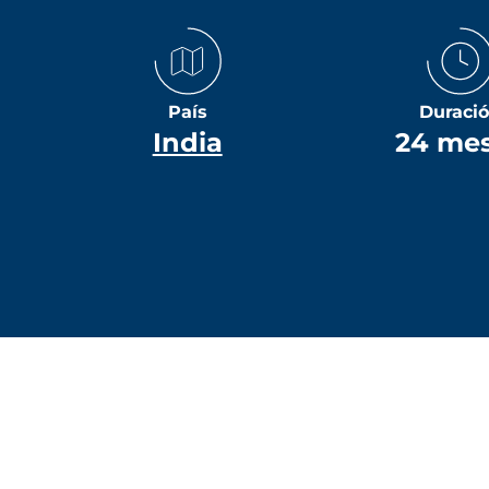
País
Duraci
India
24 me