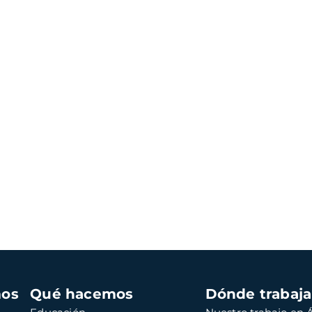
mos
Qué hacemos
Dónde trabaj