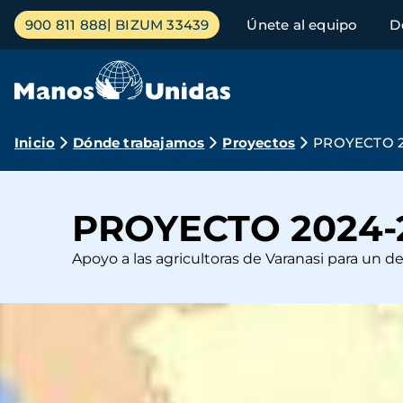
Pasar
Menú
900 811 888
BIZUM 33439
Únete al equipo
D
al
principal
contenido
principal
Ruta
Inicio
Dónde trabajamos
Proyectos
PROYECTO 2
de
navegación
PROYECTO 2024-2
Apoyo a las agricultoras de Varanasi para un de