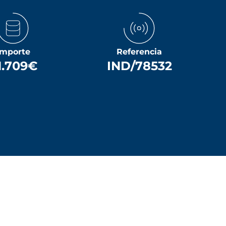
Importe
Referencia
1.709€
IND/78532