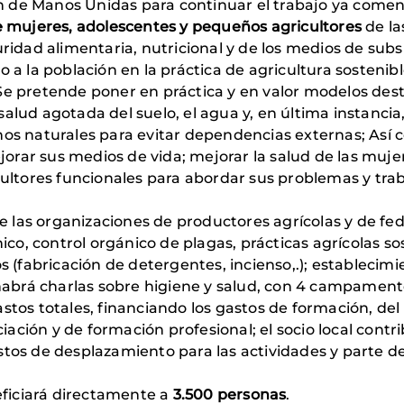
ón de Manos Unidas para continuar el trabajo ya comen
e mujeres, adolescentes y pequeños agricultores
de la
idad alimentaria, nutricional y de los medios de subsi
 a la población en la práctica de agricultura sostenib
. Se pretende poner en práctica y en valor modelos des
 salud agotada del suelo, el agua y, en última instancia
abonos naturales para evitar dependencias externas; As
jorar sus medios de vida; mejorar la salud de las muje
ultores funcionales para abordar sus problemas y traba
de las organizaciones de productores agrícolas y de fe
co, control orgánico de plagas, prácticas agrícolas sos
s (fabricación de detergentes, incienso,.); establecim
habrá charlas sobre higiene y salud, con 4 campamento
tos totales, financiando los gastos de formación, de
iación y de formación profesional; el socio local contr
gastos de desplazamiento para las actividades y parte 
ficiará directamente a
3.500 personas
.