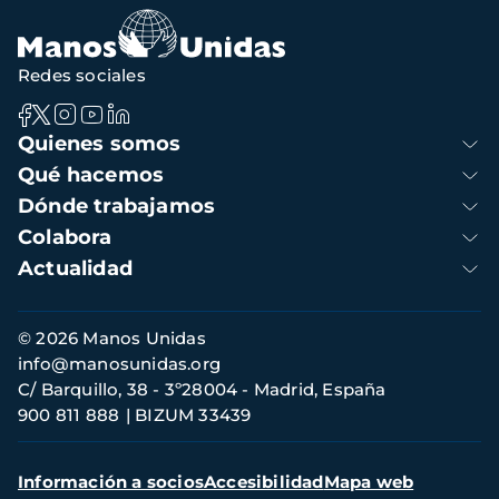
navegación
Redes sociales
Navegación
Quienes somos
principal
Qué hacemos
Dónde trabajamos
Colabora
Actualidad
Información
© 2026 Manos Unidas
de
info@manosunidas.org
contacto
C/ Barquillo, 38 - 3º28004 - Madrid, España
900 811 888
BIZUM 33439
Menú
Información a socios
Accesibilidad
Mapa web