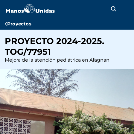
Pasar
al
contenido
principal
Ruta
Proyectos
de
PROYECTO 2024-2025.
navegación
TOG/77951
Mejora de la atención pediátrica en Afagnan