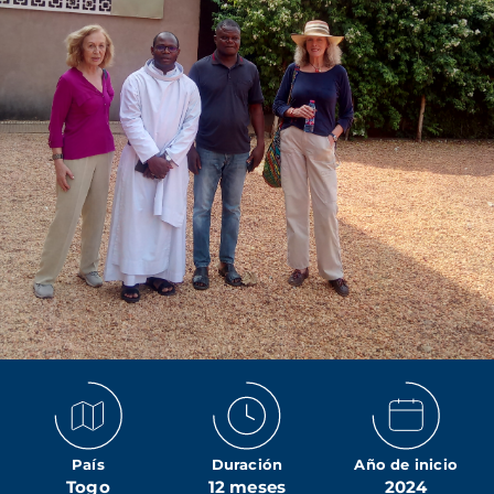
País
Duración
Año de inicio
Togo
12 meses
2024