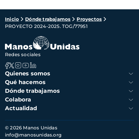
Ruta
Inicio
Dónde trabajamos
Proyectos
PROYECTO 2024-2025. TOG/77951
de
navegación
Redes sociales
Navegación
Quienes somos
principal
Qué hacemos
Dónde trabajamos
Colabora
Actualidad
Información
© 2026 Manos Unidas
de
info@manosunidas.org
contacto