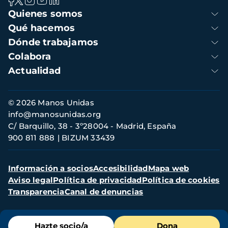
Navegación
Quienes somos
principal
Qué hacemos
Dónde trabajamos
Colabora
Actualidad
Información
© 2026 Manos Unidas
de
info@manosunidas.org
contacto
C/ Barquillo, 38 - 3º28004 - Madrid, España
900 811 888
BIZUM 33439
Menú
Información a socios
Accesibilidad
Mapa web
secundario
Aviso legal
Política de privacidad
Política de cookies
Transparencia
Canal de denuncias
Menú
Hazte socio/a
Dona