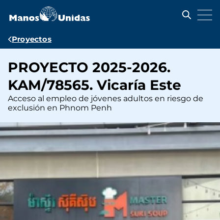
Pasar
al
contenido
principal
Ruta
Proyectos
de
PROYECTO 2025-2026.
navegación
KAM/78565. Vicaría Este
Acceso al empleo de jóvenes adultos en riesgo de
exclusión en Phnom Penh