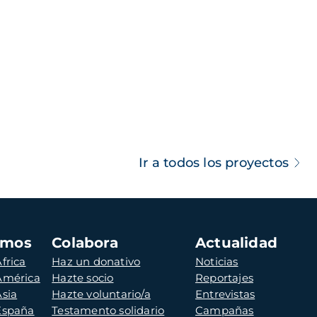
Ir a todos los proyectos
amos
Colabora
Actualidad
frica
Haz un donativo
Noticias
 América
Hazte socio
Reportajes
Asia
Hazte voluntario/a
Entrevistas
 España
Testamento solidario
Campañas