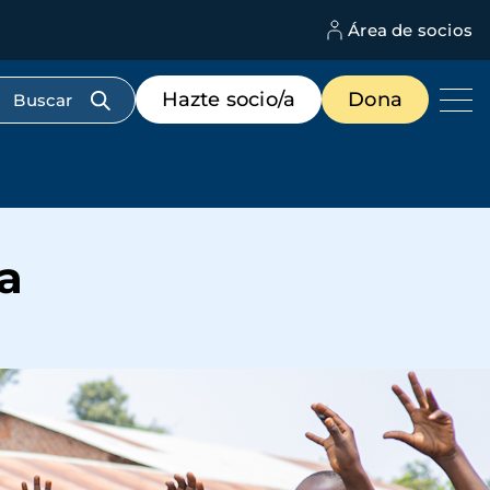
Área de socios
M
d
c
Menú
Hazte socio/a
Dona
d
de
us
destacados
cabecera
a