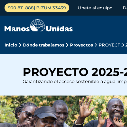
Pasar
Menú
900 811 888
BIZUM 33439
Únete al equipo
D
al
principal
contenido
principal
Ruta
Inicio
Dónde trabajamos
Proyectos
PROYECTO 20
de
navegación
PROYECTO 2025-2
Garantizando el acceso sostenible a agua lim