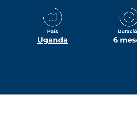
País
Duraci
Uganda
6 mes