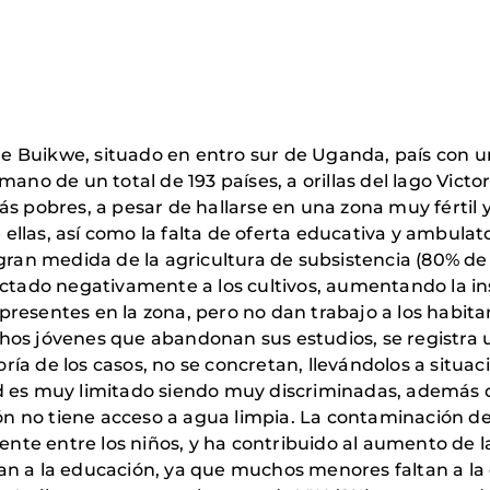
o de Buikwe, situado en entro sur de Uganda, país con 
ano de un total de 193 países, a orillas del lago Victor
s pobres, a pesar de hallarse en una zona muy fértil y 
e ellas, así como la falta de oferta educativa y ambula
n medida de la agricultura de subsistencia (80% de 
ectado negativamente a los cultivos, aumentando la i
resentes en la zona, pero no dan trabajo a los habitan
os jóvenes que abandonan sus estudios, se registra u
ía de los casos, no se concretan, llevándolos a situac
d es muy limitado siendo muy discriminadas, además d
n no tiene acceso a agua limpia. La contaminación de
te entre los niños, y ha contribuido al aumento de la
an a la educación, ya que muchos menores faltan a la