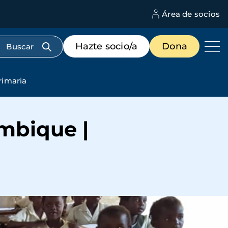
Área de socios
M
d
c
Menú
Hazte socio/a
Dona
d
de
us
destacados
cabecera
rimaria
mbique |