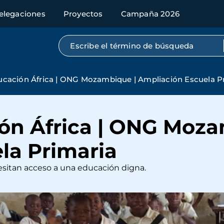
elegaciones
Proyectos
Campaña 2026
Búsqueda por texto completo
ucación África | ONG Mozambique | Ampliación Escuela P
ón África | ONG Moza
la Primaria
esitan acceso a una educación digna.