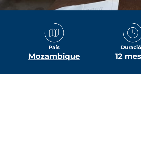
País
Duraci
Mozambique
12 me