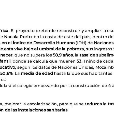
frica
. El proyecto pretende reconstruir y ampliar la e
 de
Nacala Porto
, en la costa de este del país, dentro d
8 en el Índice de Desarrollo Humano
(IDH) de
Naciones
e esta vive bajo el umbral de la pobreza
, sus
ingresos 
 nacer
, que no supera los
58,9 años
, la
tasa de subalim
fantil
, donde se calcula que mueren
53
, 1 niño de cad
ucativo
, según los datos de Naciones Unidas, Mozam
l
50,6%
. La
media de edad
hasta la que sus habitantes
res.
elará el colegio empezando por la construcción de
4 
a, mejorar la escolarización, para que se r
eduzca la ta
ón de las instalaciones sanitarias
.