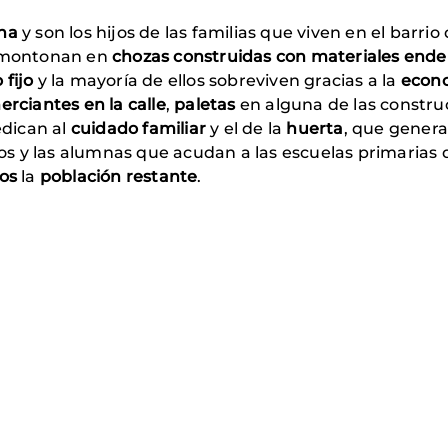
na
y son los hijos de las familias que viven en el barrio
 amontonan en
chozas construidas con materiales ende
fijo
y la mayoría de ellos sobreviven gracias a la
econo
rciantes en la calle
,
paletas
en alguna de las constru
edican al
cuidado familiar
y el de la
huerta
, que genera
s y las alumnas que acudan a las escuelas primarias de
tos
la
población restante
.