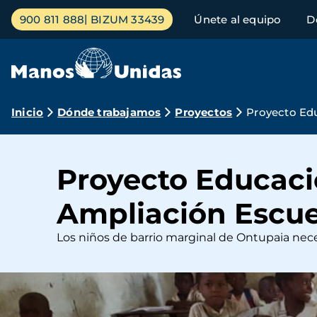
Pasar
Menú
900 811 888
BIZUM 33439
Únete al equipo
D
al
principal
contenido
principal
Ruta
Inicio
Dónde trabajamos
Proyectos
Proyecto Ed
de
navegación
Proyecto Educaci
Ampliación Escue
Los niños de barrio marginal de Ontupaia nec