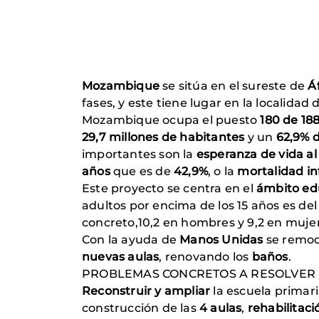
Mozambique
se sitúa en el sureste de
Á
fases, y este tiene lugar en la localidad
Mozambique ocupa el puesto
180 de 18
29,7 millones de habitantes
y un
62,9% d
importantes son la
esperanza de vida al
años
que es de
42,9%
, o la
mortalidad in
Este proyecto se centra en el
ámbito ed
adultos por encima de los 15 años es de
concreto,10,2 en hombres y 9,2 en muje
Con la ayuda de
Manos Unidas
se remod
nuevas aulas
, renovando los
baños
.
PROBLEMAS CONCRETOS A RESOLVER
Reconstruir y ampliar
la escuela primari
construcción de las
4 aulas
,
rehabilitaci