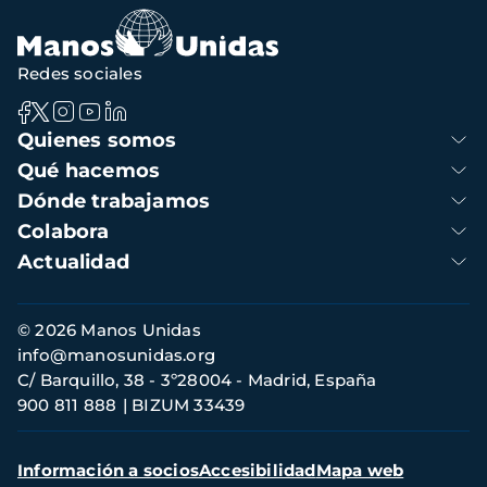
Redes sociales
Navegación
Quienes somos
principal
Qué hacemos
Dónde trabajamos
Colabora
Actualidad
Información
© 2026 Manos Unidas
de
info@manosunidas.org
contacto
C/ Barquillo, 38 - 3º28004 - Madrid, España
900 811 888
BIZUM 33439
Menú
Información a socios
Accesibilidad
Mapa web