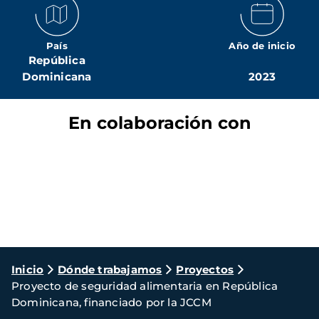
País
Año de inicio
República
Dominicana
2023
En colaboración con
Ruta
Inicio
Dónde trabajamos
Proyectos
Proyecto de seguridad alimentaria en República
de
Dominicana, financiado por la JCCM
navegación