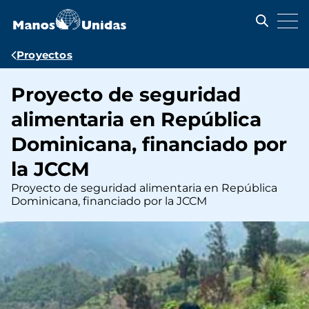
Pasar
al
contenido
principal
Ruta
Proyectos
de
Proyecto de seguridad
navegación
alimentaria en República
Dominicana, financiado por
la JCCM
Proyecto de seguridad alimentaria en República
Dominicana, financiado por la JCCM