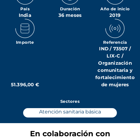
País
Duración
Año de inicio
India
36 meses
2019
Importe
Referencia
IND / 73507 /
LIX-C /
Organización
comunitaria y
fortalecimiento
51.396,00 €
de mujeres
Sectores
Atención sanitaria básica
En colaboración con