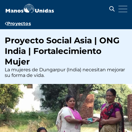
Pasar
al
contenido
principal
Ruta
Proyectos
de
Proyecto Social Asia | ONG
navegación
India | Fortalecimiento
Mujer
La mujeres de Dungarpur (India) necesitan mejorar
su forma de vida.