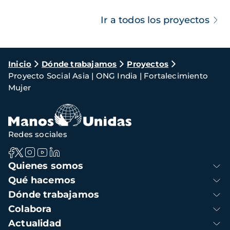
Ir a todos los proyectos
Ruta
Inicio
Dónde trabajamos
Proyectos
Proyecto Social Asia | ONG India | Fortalecimiento
de
Mujer
navegación
Redes sociales
Navegación
Quienes somos
principal
Qué hacemos
Dónde trabajamos
Colabora
Actualidad