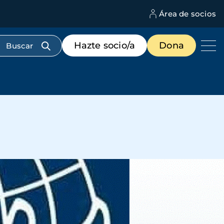
Área de socios
M
d
c
Menú
Hazte socio/a
Dona
d
de
us
destacados
cabecera