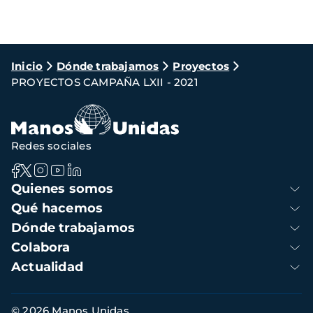
Ruta
Inicio
Dónde trabajamos
Proyectos
PROYECTOS CAMPAÑA LXII - 2021
de
navegación
Redes sociales
Navegación
Quienes somos
principal
Qué hacemos
Dónde trabajamos
Colabora
Actualidad
Información
© 2026 Manos Unidas