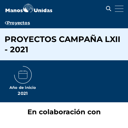
Pasar
al
contenido
principal
Ruta
Proyectos
de
PROYECTOS CAMPAÑA LXII
navegación
- 2021
Año de inicio
2021
En colaboración con