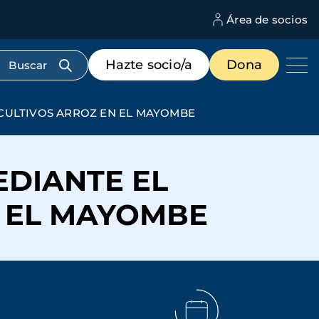
Área de socios
M
d
c
Menú
Hazte socio/a
Dona
d
de
us
destacados
cabecera
 CULTIVOS ARROZ EN EL MAYOMBE
EDIANTE EL
N EL MAYOMBE