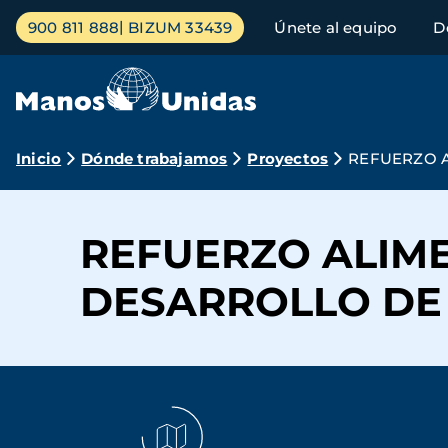
Pasar
Menú
900 811 888
BIZUM 33439
Únete al equipo
D
al
principal
contenido
principal
Ruta
Inicio
Dónde trabajamos
Proyectos
REFUERZO A
de
navegación
REFUERZO ALIME
DESARROLLO DE