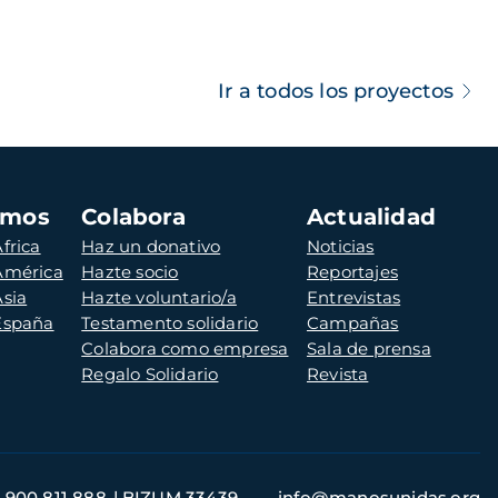
Ir a todos los proyectos
amos
Colabora
Actualidad
frica
Haz un donativo
Noticias
 América
Hazte socio
Reportajes
Asia
Hazte voluntario/a
Entrevistas
 España
Testamento solidario
Campañas
Colabora como empresa
Sala de prensa
Regalo Solidario
Revista
900 811 888
BIZUM 33439
info@manosunidas.org