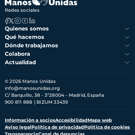
navegación
Redes sociales
Navegación
Quienes somos
principal
Qué hacemos
Dónde trabajamos
Colabora
Actualidad
Información
© 2026 Manos Unidas
de
info@manosunidas.org
contacto
C/ Barquillo, 38 - 3º28004 - Madrid, España
900 811 888
BIZUM 33439
Menú
Información a socios
Accesibilidad
Mapa web
secundario
Aviso legal
Política de privacidad
Política de cookies
Transparencia
Canal de denuncias