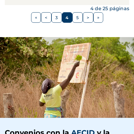
4 de 25 páginas
Paginación
<
3
4
5
>
Página
Página
Página
Página
Siguiente
anterior
página
Convenios con la
AECID
y la