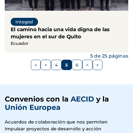
Integral
El camino hacia una vida digna de las
mujeres en el sur de Quito
Ecuador
5 de 25 páginas
Paginación
<
4
5
6
>
Página
Página
Página
Página
Siguiente
anterior
página
Convenios con la
AECID
y la
Unión Europea
Acuerdos de colaboración que nos permiten
impulsar proyectos de desarrollo y acción