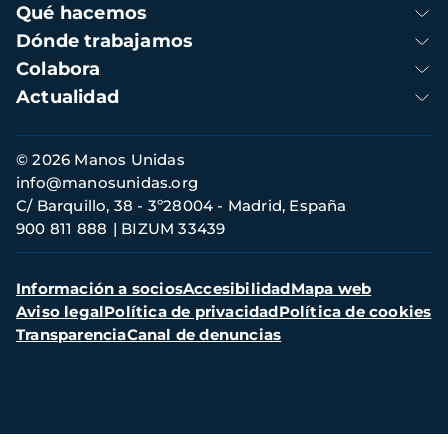
Qué hacemos
Dónde trabajamos
Colabora
Actualidad
Información
© 2026 Manos Unidas
de
info@manosunidas.org
contacto
C/ Barquillo, 38 - 3º28004 - Madrid, España
900 811 888
BIZUM 33439
Menú
Información a socios
Accesibilidad
Mapa web
secundario
Aviso legal
Política de privacidad
Política de cookies
Transparencia
Canal de denuncias