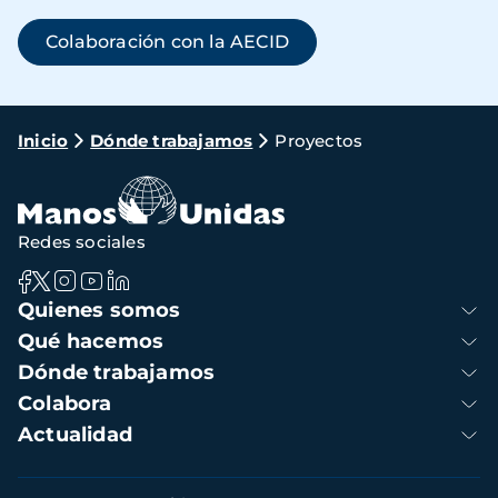
Colaboración con la AECID
Ruta
Inicio
Dónde trabajamos
Proyectos
de
navegación
Redes sociales
Navegación
Quienes somos
principal
Qué hacemos
Dónde trabajamos
Colabora
Actualidad