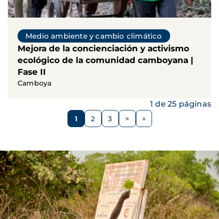
Medio ambiente y cambio climático
Mejora de la concienciación y activismo
ecológico de la comunidad camboyana |
Fase II
Camboya
1 de 25 páginas
Paginación
1
2
3
>
Página
Página
Página
Siguiente
página