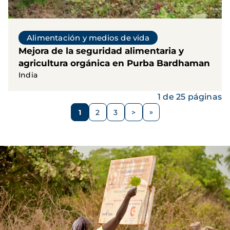
Alimentación y medios de vida
Mejora de la seguridad alimentaria y
agricultura orgánica en Purba Bardhaman
India
1 de 25 páginas
Paginación
1
2
3
>
Página
Página
Página
Siguiente
página