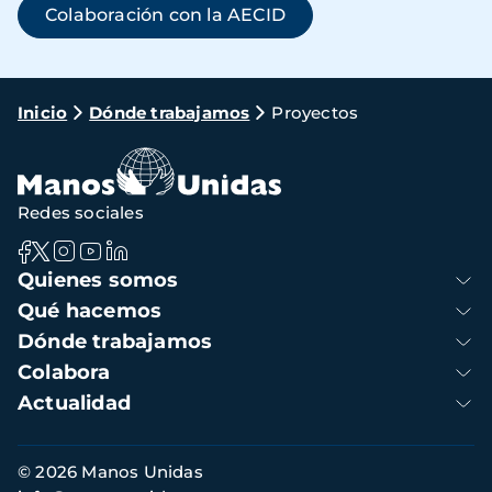
Colaboración con la AECID
Ruta
Inicio
Dónde trabajamos
Proyectos
de
navegación
Redes sociales
Navegación
Quienes somos
principal
Qué hacemos
Dónde trabajamos
Colabora
Actualidad
Información
© 2026 Manos Unidas
de