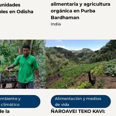
alimentaria y agricultura
unidades
orgánica en Purba
bles en Odisha
Bardhaman
India
ambiente y
Alimentación y medios
climático
de vida
e la
ÑAROAVEI TEKO KAVI: