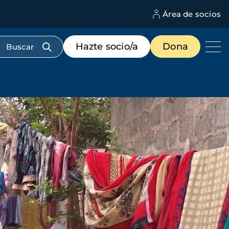
Área de socios
M
d
c
Menú
Hazte socio/a
Dona
d
de
us
destacados
cabecera