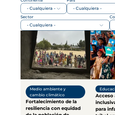
Continente
País
Sector
Co
Medio ambiente y
Educac
cambio climático
Acceso 
Fortalecimiento de la
inclusiv
resiliencia con equidad
para inf