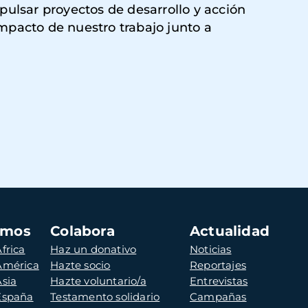
ulsar proyectos de desarrollo y acción
impacto de nuestro trabajo junto a
amos
Colabora
Actualidad
frica
Haz un donativo
Noticias
 América
Hazte socio
Reportajes
Asia
Hazte voluntario/a
Entrevistas
 España
Testamento solidario
Campañas