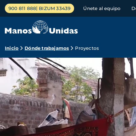
Pasar
Menú
900 811 888
BIZUM 33439
Únete al equipo
D
al
principal
contenido
principal
Ruta
Inicio
Dónde trabajamos
Proyectos
de
Proyectos
Archivo
de
navegación
de
vídeo
Manos
Unidas