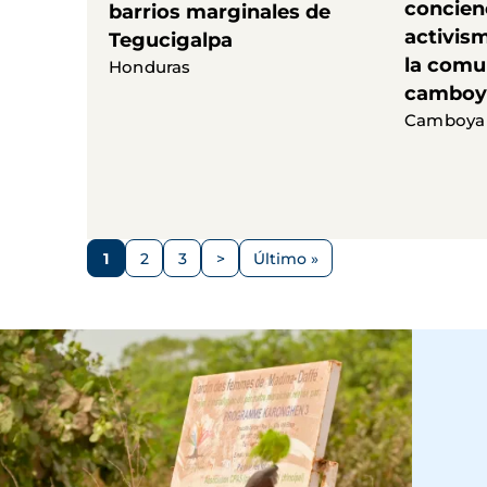
concien
barrios marginales de
activis
Tegucigalpa
la comu
Honduras
camboya
Camboya
Paginación
1
2
3
>
Último »
Página
Página
Página
Siguiente
Última
página
página