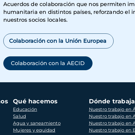
Acuerdos de colaboración que nos permiten imp
humanitaria en distintos países, reforzando el 
nuestros socios locales.
Colaboración con la Unión Europea
Colaboración con la AECID
mos
Qué hacemos
Dónde trabaj
Educación
Nuestro trabajo en Á
Salud
Nuestro trabajo en
Agua y saneamiento
Nuestro trabajo en 
Mujeres y equidad
Nuestro trabajo en