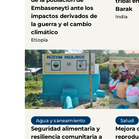
de la población de
tribal en
Embaseneyti ante los
Barak
impactos derivados de
India
la guerra y el cambio
climático
Etiopía
Agua y saneamiento
Salud
Seguridad alimentaria y
Mejora d
resiliencia comunitaria a
reproduc