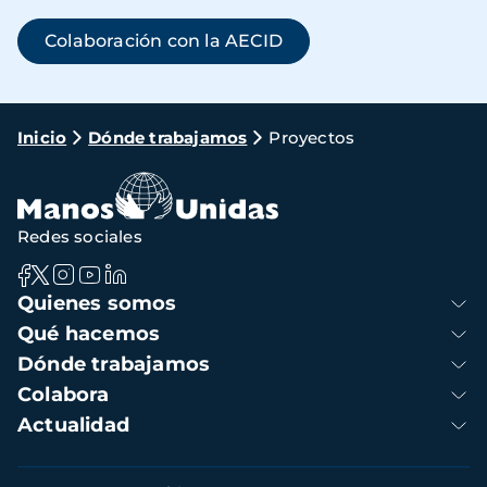
Colaboración con la AECID
Ruta
Inicio
Dónde trabajamos
Proyectos
de
navegación
Redes sociales
Navegación
Quienes somos
principal
Qué hacemos
Dónde trabajamos
Colabora
Actualidad