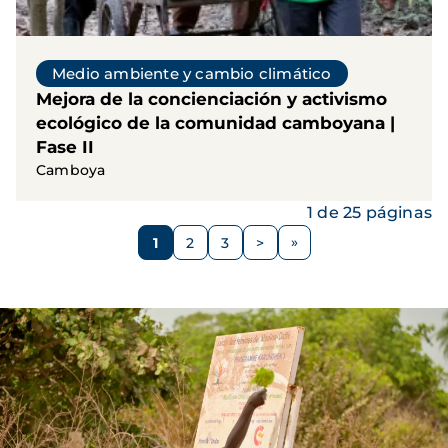
Medio ambiente y cambio climático
Mejora de la concienciación y activismo
ecológico de la comunidad camboyana |
Fase II
Camboya
1 de 25 páginas
Paginación
1
2
3
>
Página
Página
Página
Siguiente
página