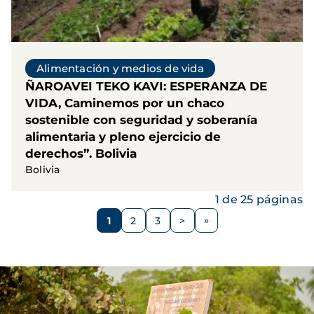
Alimentación y medios de vida
ÑAROAVEI TEKO KAVI: ESPERANZA DE
VIDA, Caminemos por un chaco
sostenible con seguridad y soberanía
alimentaria y pleno ejercicio de
derechos”. Bolivia
Bolivia
1 de 25 páginas
Paginación
1
2
3
>
Página
Página
Página
Siguiente
página