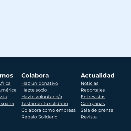
amos
Colabora
Actualidad
frica
Haz un donativo
Noticias
 América
Hazte socio
Reportajes
Asia
Hazte voluntario/a
Entrevistas
 España
Testamento solidario
Campañas
Colabora como empresa
Sala de prensa
Regalo Solidario
Revista