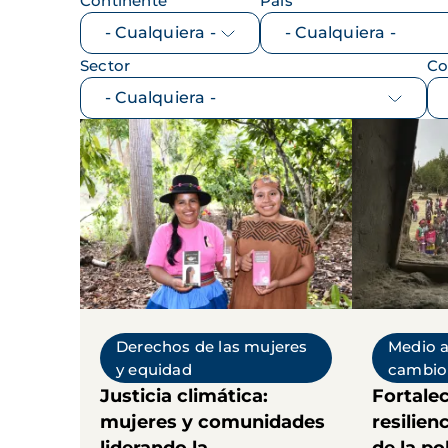
Continente
País
Sector
Co
Derechos de las mujeres
Medio 
y equidad
cambio 
Justicia climática:
Fortalec
mujeres y comunidades
resilien