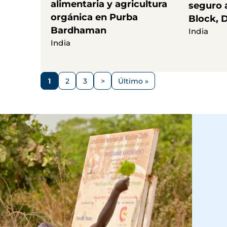
alimentaria y agricultura
seguro 
orgánica en Purba
Block, 
Bardhaman
India
India
Paginación
1
2
3
>
Último »
Página
Página
Página
Siguiente
Última
página
página