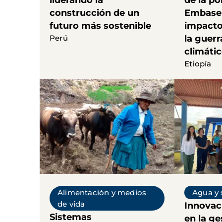
liderando la
de la po
construcción de un
Embasen
futuro más sostenible
impacto
Perú
la guerr
climáti
Etiopía
Alimentación y medios
Agua y
de vida
Innovac
Sistemas
en la ge