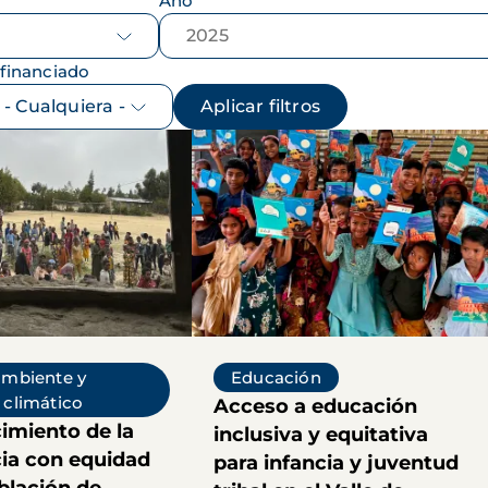
Año
financiado
ambiente y
Educación
climático
Acceso a educación
imiento de la
inclusiva y equitativa
cia con equidad
para infancia y juventud