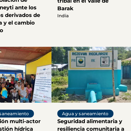
blación de
tribal en el Valle de
eyti ante los
Barak
s derivados de
India
a y el cambio
co
 saneamiento
Agua y saneamiento
ión multi-actor
Seguridad alimentaria y
stión hídrica
resiliencia comunitaria a