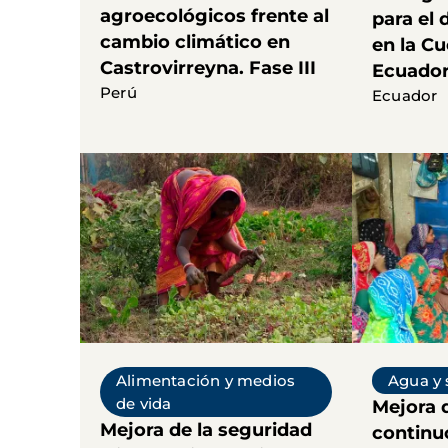
agroecológicos frente al
para el 
cambio climático en
en la C
Castrovirreyna. Fase III
Ecuado
Perú
Ecuador
Alimentación y medios
Agua y
de vida
Mejora 
Mejora de la seguridad
continuo