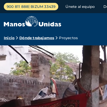
Pasar
Menú
900 811 888
BIZUM 33439
Únete al equipo
D
al
principal
contenido
principal
Ruta
Inicio
Dónde trabajamos
Proyectos
de
Proyectos
Archivo
de
navegación
de
vídeo
Manos
Unidas