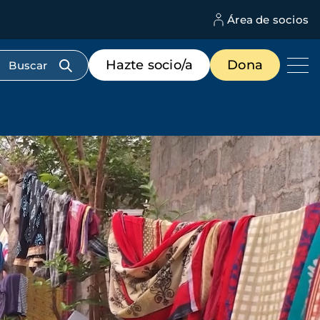
Área de socios
M
d
c
Menú
Hazte socio/a
Dona
d
de
us
destacados
cabecera