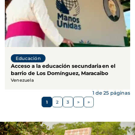
Educación
Acceso a la educación secundaria en el
barrio de Los Domínguez, Maracaibo
Venezuela
1 de 25 páginas
Paginación
1
2
3
>
Página
Página
Página
Siguiente
página