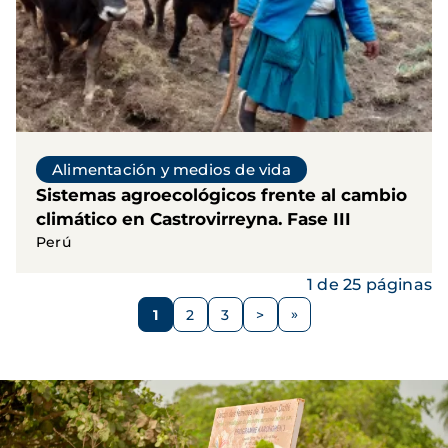
Alimentación y medios de vida
Sistemas agroecológicos frente al cambio
climático en Castrovirreyna. Fase III
Perú
1 de 25 páginas
Paginación
1
2
3
>
Página
Página
Página
Siguiente
página