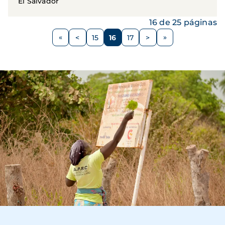
El Salvador
16 de 25 páginas
Paginación
<
15
16
17
>
Página
Página
Página
Página
Siguiente
anterior
página