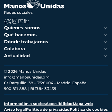
navegación
Redes sociales
Navegación
Quienes somos
principal
Qué hacemos
Dónde trabajamos
Colabora
Actualidad
Información
© 2026 Manos Unidas
de
info@manosunidas.org
contacto
C/ Barquillo, 38 - 3º28004 - Madrid, España
900 811 888
BIZUM 33439
Menú
Información a socios
Accesibilidad
Mapa web
secundario
Aviso legal
Política de privacidad
Política de cookies