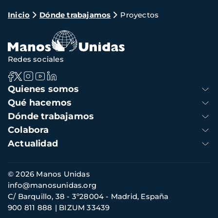
Ruta
Inicio
Dónde trabajamos
Proyectos
de
navegación
Redes sociales
Navegación
Quienes somos
principal
Qué hacemos
Dónde trabajamos
Colabora
Actualidad
Información
© 2026 Manos Unidas
de
info@manosunidas.org
contacto
C/ Barquillo, 38 - 3º28004 - Madrid, España
900 811 888
BIZUM 33439