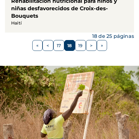
Rehabilitación nutricional para niños y
niñas desfavorecidos de Croix-des-
Bouquets
Haití
18 de 25 páginas
Paginación
<
17
18
19
>
Página
Página
Página
Página
Siguiente
anterior
página