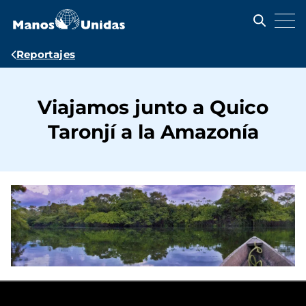
Pasar
al
contenido
principal
Ruta
Reportajes
de
navegación
Viajamos junto a Quico
Taronjí a la Amazonía