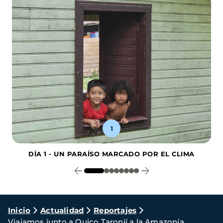
1
DÍA 1 - UN PARAÍSO MARCADO POR EL CLIMA
Ruta
Inicio
Actualidad
Reportajes
Viajamos junto a Quico Taronjí a la Amazonía