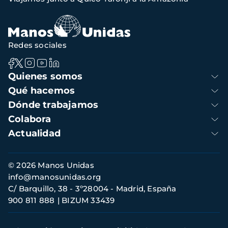
de
navegación
Redes sociales
Navegación
Quienes somos
principal
Qué hacemos
Dónde trabajamos
Colabora
Actualidad
Información
© 2026 Manos Unidas
de
info@manosunidas.org
contacto
C/ Barquillo, 38 - 3º28004 - Madrid, España
900 811 888
BIZUM 33439