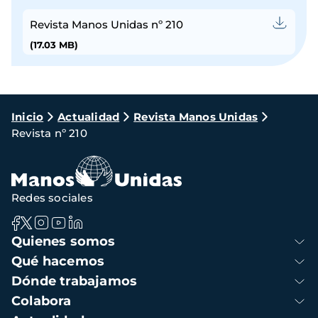
Revista Manos Unidas nº 210
(17.03 MB)
Ruta
Inicio
Actualidad
Revista Manos Unidas
Revista nº 210
de
navegación
Redes sociales
Navegación
Quienes somos
principal
Qué hacemos
Dónde trabajamos
Colabora