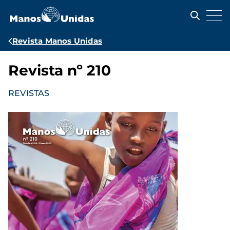
Pasar
al
contenido
principal
Ruta
Revista Manos Unidas
de
Revista nº 210
navegación
REVISTAS