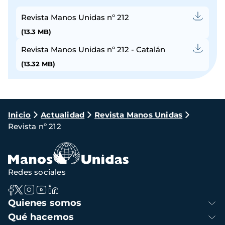
Revista Manos Unidas nº 212
(13.3 MB)
Revista Manos Unidas nº 212 - Catalán
(13.32 MB)
Ruta
Inicio
Actualidad
Revista Manos Unidas
Revista nº 212
de
navegación
Redes sociales
Navegación
Quienes somos
principal
Qué hacemos