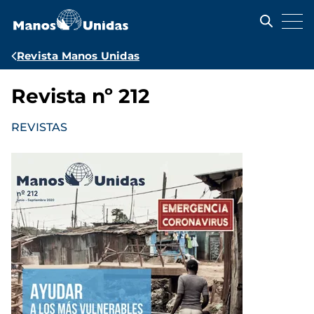
Pasar
al
contenido
principal
Ruta
Revista Manos Unidas
de
Revista nº 212
navegación
REVISTAS